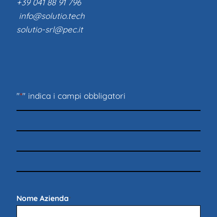
+39 041 88 91 796
info@solutio.tech
solutio-srl@pec.it
"
*
" indica i campi obbligatori
Nome Azienda
*