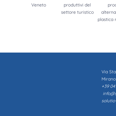
Via Sta
Mirano
+39 041
info@s
solutio