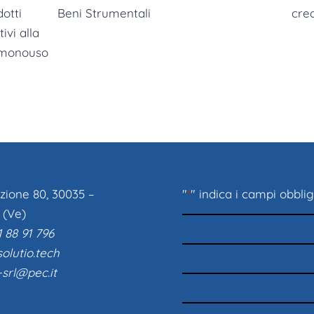
zione 80, 30035 –
"
*
" indica i campi obblig
 (Ve)
 88 91 796
olutio.tech
-srl@pec.it