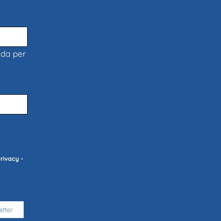
nda per
privacy -