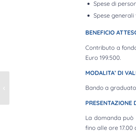
Spese di person
Spese generali f
BENEFICIO ATTES
Contributo a fondo
Euro 199.500.
MODALITA’ DI VA
Friuli Venezia Giulia:
19 milioni per progetti
Bando a graduato
di investimento
produttivo
PRESENTAZIONE
La domanda può es
fino alle ore 17.00 