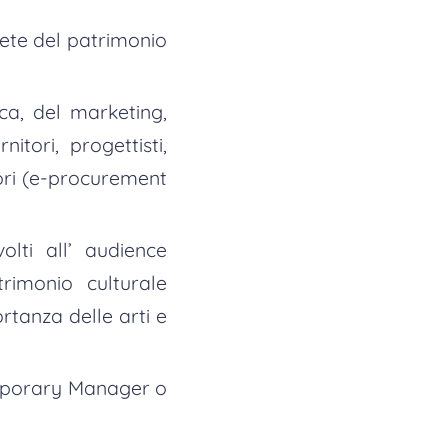
rete del patrimonio
ica, del marketing,
itori, progettisti,
itori (e-procurement
olti all’ audience
rimonio culturale
ortanza delle arti e
emporary Manager o