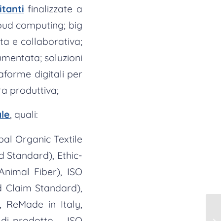
itanti
finalizzate a
cloud computing; big
ata e collaborativa;
umentata; soluzioni
forme digitali per
era produttiva;
ale
, quali:
bal Organic Textile
d Standard), Ethic-
Animal Fiber), ISO
d Claim Standard),
, ReMade in Italy,
 di prodotto – ISO