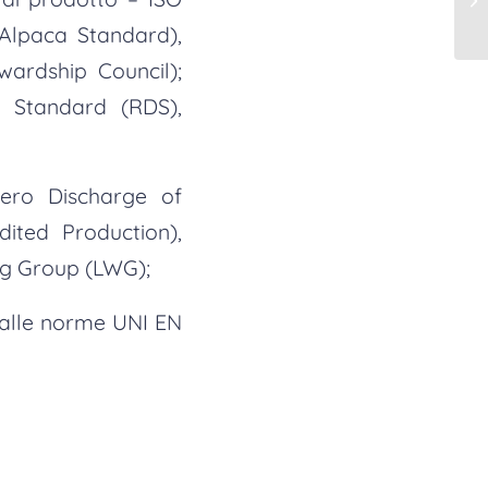
Alpaca Standard),
wardship Council);
 Standard (RDS),
Zero Discharge of
ited Production),
ng Group (LWG);
 dalle norme UNI EN