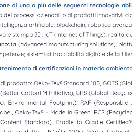
one di una o più delle seguenti tecnologie abil
o dei processi aziendali o di prodotti innovativi: 
ntelligenza artificiale; blockchain; robotica avanz
va e stampa 3D; IoT (Internet of Things); realtà a
anzata (advanced manufacturing solutions); piatta
petenze; sistemi di tracciabilità digitale della fili
’ottenimento di certificazioni in materia ambient
ni di prodotto: Oeko-Tex® Standard 100, GOTS (Glo
(Better CottonTM Initiative), GRS (Global Recycle
ct Environmental Footprint), RAF (Responsible 
label, Oeko-Tex® – Made in Green, RCS (Recycle
ontent Standard), Cradle to Cradle Certified®
nt di prodotto – ISO/TS 14067, Water footprint