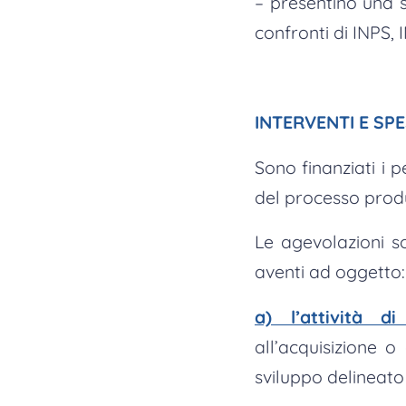
– presentino una s
confronti di INPS, 
INTERVENTI E SPE
Sono finanziati i p
del processo produt
Le agevolazioni so
aventi ad oggetto:
a) l’attività d
all’acquisizione 
sviluppo delineat