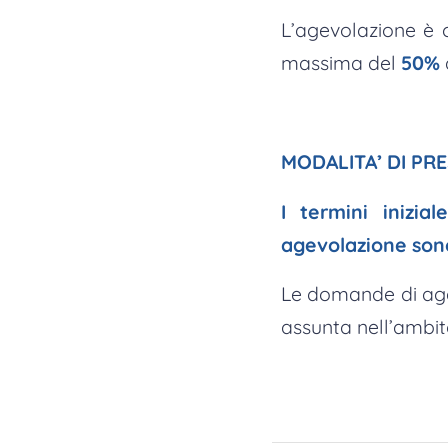
L’agevolazione è
massima del
50%
MODALITA’ DI PR
I termini inizi
agevolazione sono
Le domande di age
assunta nell’ambit