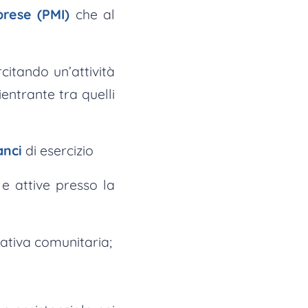
prese (PMI)
che al
citando un’attività
ientrante tra quelli
anci
di esercizio
 e attive presso la
mativa comunitaria;