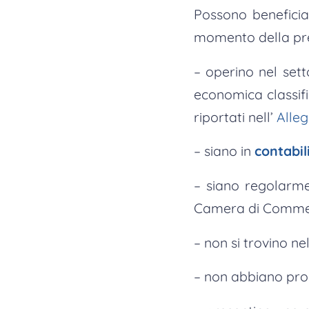
Possono beneficia
momento della pr
– operino nel sett
economica classif
riportati nell’
Alle
– siano in
contabil
– siano regolarmen
Camera di Commerc
– non si trovino ne
– non abbiano pro