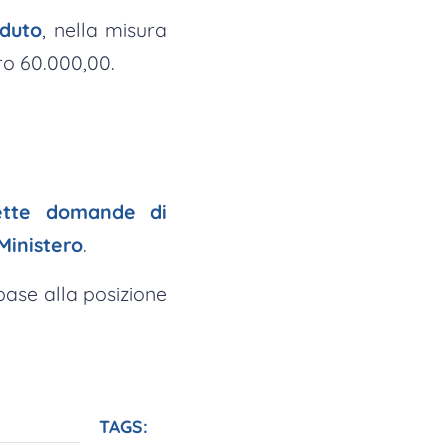
rduto
, nella misura
ro 60.000,00.
dette domande di
Ministero
.
ase alla posizione
TAGS: