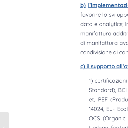
b)
l’implementazi
favorire lo svilupp
data e analytics; i
manifattura additi
di manifattura av
condivisione di com
c) il supporto all
1) certificazio
Standard), BCI 
et, PEF (Produ
14024, Eu- Eco
OCS (Organic C
Bandi Disegni&Modelli
Carbon footpri