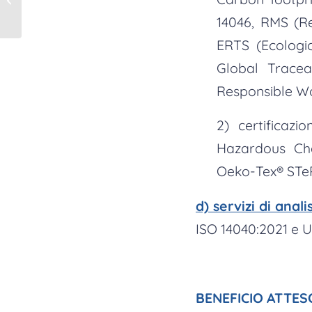
e Brevetti+
14046, RMS (R
ERTS (Ecologic
Global Trace
Responsible W
2) certificaz
Hazardous Che
Oeko-Tex® STeP
d) servizi di anal
ISO 14040:2021 e U
BENEFICIO ATTES