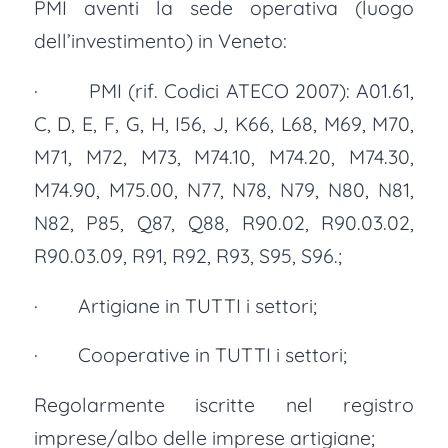
PMI aventi la sede operativa (luogo
dell’investimento) in Veneto:
· PMI (rif. Codici ATECO 2007): A01.61,
C, D, E, F, G, H, I56, J, K66, L68, M69, M70,
M71, M72, M73, M74.10, M74.20, M74.30,
M74.90, M75.00, N77, N78, N79, N80, N81,
N82, P85, Q87, Q88, R90.02, R90.03.02,
R90.03.09, R91, R92, R93, S95, S96.;
· Artigiane in TUTTI i settori;
· Cooperative in TUTTI i settori;
Regolarmente iscritte nel registro
imprese/albo delle imprese artigiane;