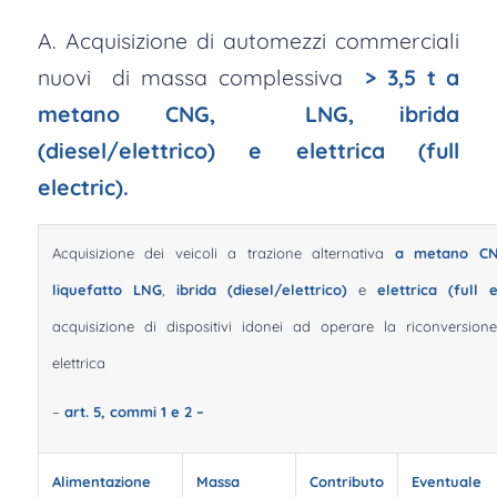
A. Acquisizione di automezzi commerciali
nuovi di massa complessiva
> 3,5 t a
metano CNG, LNG, ibrida
(diesel/elettrico) e elettrica (full
electric).
Acquisizione dei veicoli a trazione alternativa
a metano C
liquefatto LNG
,
ibrida (diesel/elettrico)
e
elettrica (full e
acquisizione di dispositivi idonei ad operare la riconversio
elettrica
–
art. 5, commi 1 e 2 –
Alimentazione
Massa
Contributo
Eventuale