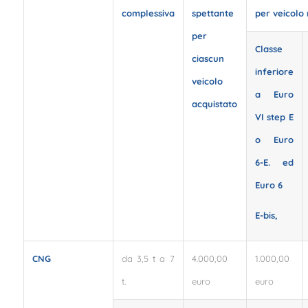
complessiva
spettante
per
veicolo
per
Classe
ciascun
inferiore
veicolo
a Euro
acquistato
VI step E
o Euro
6-E.
ed
Euro 6
E-bis,
CNG
da 3,5 t a 7
4.000,00
1.000,00
t.
euro
euro