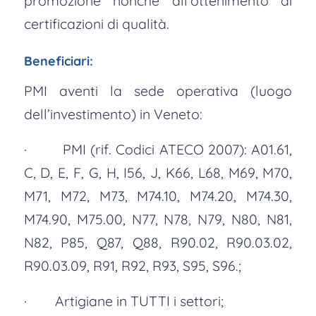
promozione nonché all’ottenimento di
certificazioni di qualità.
Beneficiari:
PMI aventi la sede operativa (luogo
dell’investimento) in Veneto:
· PMI (rif. Codici ATECO 2007): A01.61,
C, D, E, F, G, H, I56, J, K66, L68, M69, M70,
M71, M72, M73, M74.10, M74.20, M74.30,
M74.90, M75.00, N77, N78, N79, N80, N81,
N82, P85, Q87, Q88, R90.02, R90.03.02,
R90.03.09, R91, R92, R93, S95, S96.;
· Artigiane in TUTTI i settori;